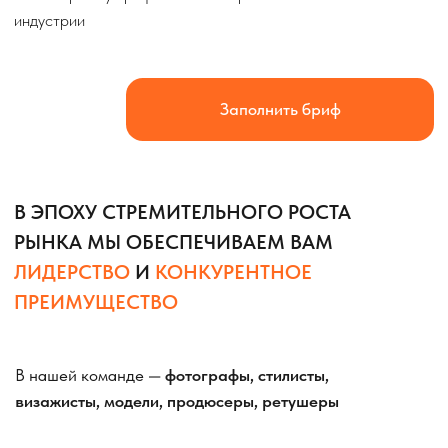
В ЭПОХУ СТРЕМИТЕЛЬНОГО РОСТА
РЫНКА МЫ ОБЕСПЕЧИВАЕМ ВАМ
ЛИДЕРСТВО
И
КОНКУРЕНТНОЕ
ПРЕИМУЩЕСТВО
В нашей команде —
фотографы, стилисты,
визажисты, модели, продюсеры, ретушеры
Мы сотрудничаем исключительно с
востребованными специалистами, каждый из
которых имеет
более 5 лет опыта в сфере fashion-
съёмок
МЫ ГОТОВЫ РЕАЛИЗОВАТЬ
САМЫЕ
АМБИЦИОЗНЫЕ ПРОЕКТЫ
ПО
СОЗДАНИЮ ЛУКБУКОВ,