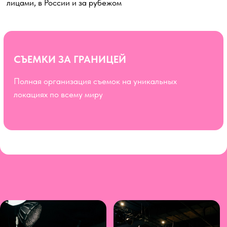
ТЕЛЕФОН
+7 915 106 4825
TELEGRAM
@sofia_attarova
Бриф на съемку
Скачать презентацию