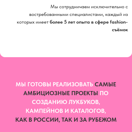
КАМПЕЙНОВ И КАТАЛОГОВ,
КАК В РОССИИ, ТАК И ЗА РУБЕЖОМ
КАК МЫ РАБОТАЕМ
1
Обсуждаем
задачу и создаем
индивидуальное предложение
2
Подбираем
локации,
моделей и команду
3
Организуем
съемочный процесс
4
Выполняем
пост-продакшн и
предоставляем
готовый контент