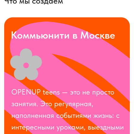
наполненная событиями жизнь: с
интересными уроками, выездными
активностями, поддержкой
педагогов и настоящей дружбой
Мы помогаем детям раскрыться,
узнать себя и почувствовать
уверенность — в общении,
творчестве, стиле и даже кадре.
Каждое занятие дает им знания и
опыт, который пригодится в жизни