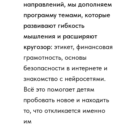
направлений, мы дополняем
программу темами, которые
11–15 ЛЕТ
развивают гибкость
САМОВЫРАЖЕНИЕ,
мышления и расширяют
ЛИЧНЫЙ СТИЛЬ,
кругозор:
этикет, финансовая
ВЗРОСЛЕНИЕ С
грамотность, основы
ПОДДЕРЖКОЙ
безопасности в интернете и
знакомство с нейросетями.
Программа построена как
Всё это помогает детям
единое целое: блоки дополняют
пробовать новое и находить
друг друга и создают целостный
то, что откликается именно
опыт. Нам важно не только то, что
им
ребенок делает, но и как он себя
чувствует.