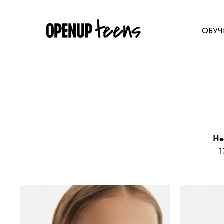
ОБУЧ
He
1