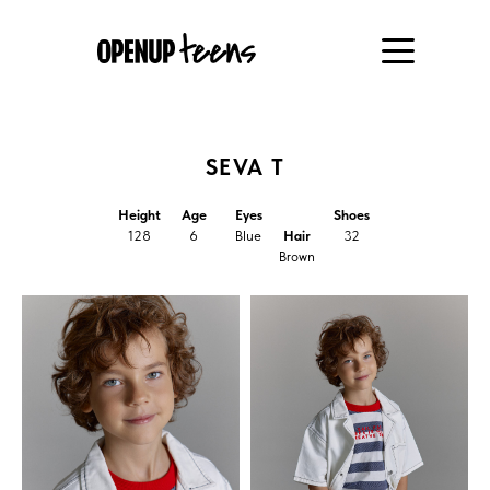
SEVA T
Height
Age
Eyes
Shoes
128
6
Blue
Hair
32
Brown