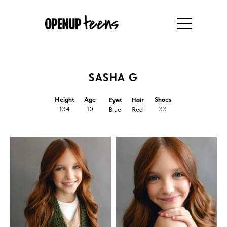
SASHA G
Height
Age
Shoes
Eyes
Hair
134
10
33
Blue
Red