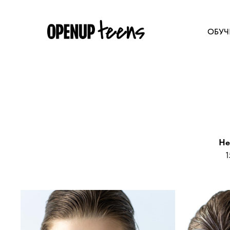
ОБУЧ
He
1