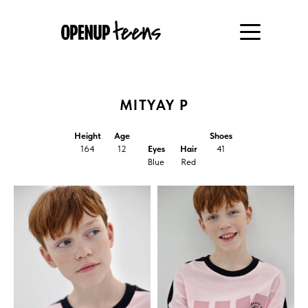
MITYAY P
Height
Age
Shoes
164
12
Eyes
Hair
41
Blue
Red