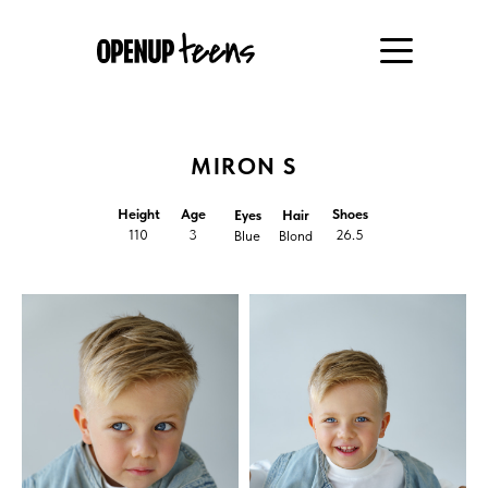
MIRON S
Height
Age
Shoes
Eyes
Hair
110
3
26.5
Blue
Blond