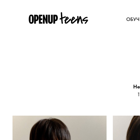
ОБУЧ
He
1