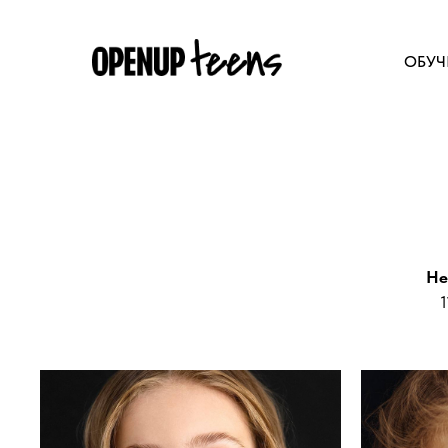
ОБУЧ
He
1