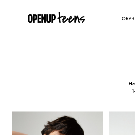
ОБУЧ
He
1