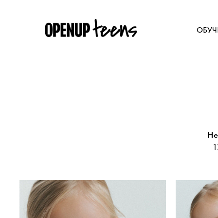
ОБУЧ
He
1