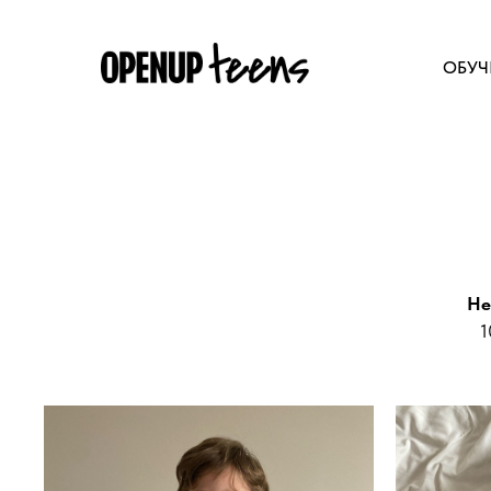
ОБУЧ
He
1