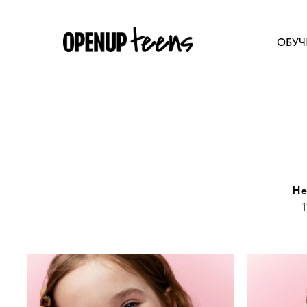
ОБУЧ
He
1