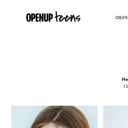
ОБУЧ
He
13